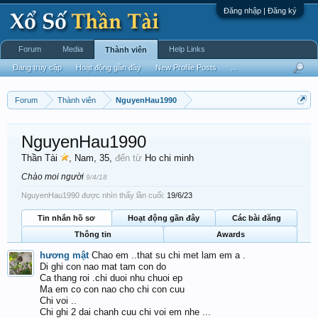
Đăng nhập | Đăng ký
Forum
Media
Help Links
Thành viên
Đang truy cập
Hoạt động gần đây
New Profile Posts
...
Forum
Thành viên
NguyenHau1990
NguyenHau1990
Thần Tài
, Nam, 35,
đến từ
Ho chi minh
Chào moi người
9/4/18
NguyenHau1990 được nhìn thấy lần cuối:
19/6/23
Tin nhắn hồ sơ
Hoạt động gần đây
Các bài đăng
Thông tin
Awards
hương mật
Chao em ..that su chi met lam em a .
Di ghi con nao mat tam con do
Ca thang roi .chi duoi nhu chuoi ep
Ma em co con nao cho chi con cuu
Chi voi ..
Chi ghi 2 dai chanh cuu chi voi em nhe ...