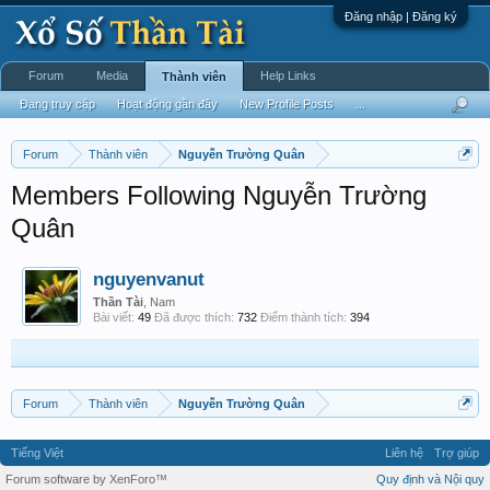
Đăng nhập | Đăng ký
Forum
Media
Help Links
Thành viên
Đang truy cập
Hoạt động gần đây
New Profile Posts
...
Forum
Thành viên
Nguyễn Trường Quân
Members Following Nguyễn Trường
Quân
nguyenvanut
Thần Tài
, Nam
Bài viết:
49
Đã được thích:
732
Điểm thành tích:
394
Forum
Thành viên
Nguyễn Trường Quân
Tiếng Việt
Liên hệ
Trợ giúp
Forum software by XenForo™
Quy định và Nội quy