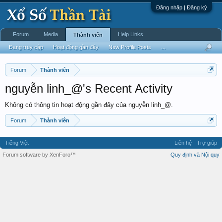
Đăng nhập | Đăng ký
Forum
Media
Help Links
Thành viên
Đang truy cập
Hoạt động gần đây
New Profile Posts
...
Forum
Thành viên
nguyễn linh_@'s Recent Activity
Không có thông tin hoạt động gần đây của nguyễn linh_@.
Forum
Thành viên
Tiếng Việt
Liên hệ
Trợ giúp
Forum software by XenForo™
Quy định và Nội quy