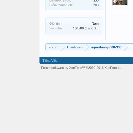
Đã được thích:
336
1
Điểm thành tích:
208
Giới tính:
Nam
Sinh nhật:
10/6/88
(Tuổi: 38)
Forum
Thành viên
nguoihung-000-333
Tiếng Việt
Forum software by XenForo™
©2010-2016 XenForo Ltd.