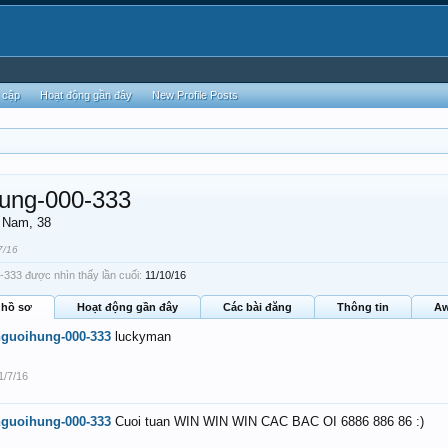
 cập
Hoạt động gần đây
New Profile Posts
ung-000-333
, Nam, 38
7/16
333 được nhìn thấy lần cuối:
11/10/16
 hồ sơ
Hoạt động gần đây
Các bài đăng
Thông tin
Aw
guoihung-000-333
luckyman
1/7/16
guoihung-000-333
Cuoi tuan WIN WIN WIN CAC BAC OI 6886 886 86 :)