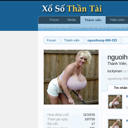
Forum
Media
Help Links
Thành viên
Thành viên tiêu biểu
Thành viên đã đăng ký
Đang truy
Forum
Thành viên
nguoihung-000-333
nguoih
Thành Viên
luckyman
11/
nguoihung-000-
Tin nhắn
n
1
Hoạt động cuối:
11/10/16
Tham gia ngày:
10/7/16
n
Bài viết:
17