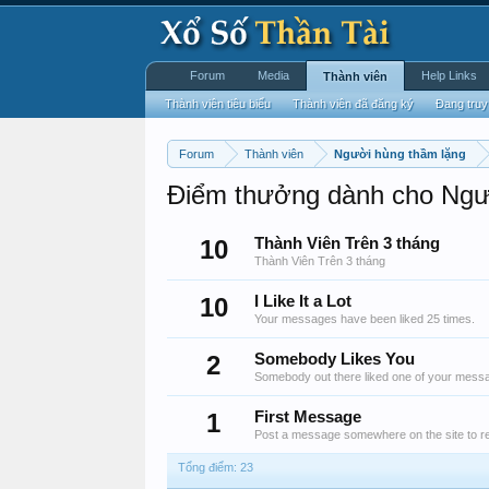
Forum
Media
Help Links
Thành viên
Thành viên tiêu biểu
Thành viên đã đăng ký
Đang truy
Forum
Thành viên
Người hùng thầm lặng
Điểm thưởng dành cho Ngư
10
Thành Viên Trên 3 tháng
Thành Viên Trên 3 tháng
10
I Like It a Lot
Your messages have been liked 25 times.
2
Somebody Likes You
Somebody out there liked one of your messag
1
First Message
Post a message somewhere on the site to re
Tổng điểm: 23