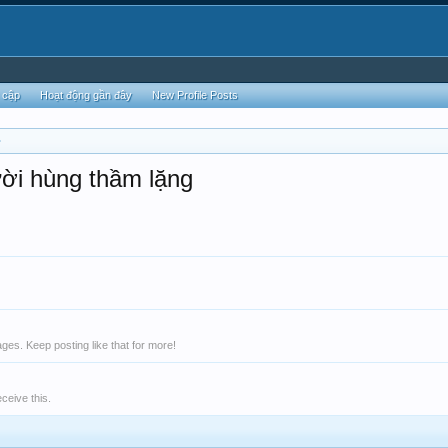
 cập
Hoạt động gần đây
New Profile Posts
ời hùng thầm lặng
es. Keep posting like that for more!
ceive this.