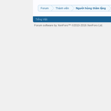
Forum
Thành viên
Người hùng thầm lặng
Tiếng Việt
Forum software by XenForo™
©2010-2016 XenForo Ltd.