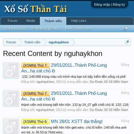
Đăng nhập | Đăng ký
Forum
Media
Help Links
Thành viên
Đang truy cập
Hoạt động gần đây
New Profile Posts
...
Forum
Thành viên
nguhaykhon
Recent Content by nguhaykhon
29/01/2011..Thành Phố-Long
Đăng
{XSMN} Thứ 7:
An...hạ sát chủ lô
:132::140:088 trùng máu vói mình nha bạn ké bậy kiếm tiền uống cà phê
Đăng bởi:
nguhaykhon
,
29/1/11
trong diễn đàn:
Dự Đoán Xổ Số Miền Nam
29/01/2011..Thành Phố-Long
Đăng
{XSMN} Thứ 7:
An...hạ sát chủ lô
thành viên mói khong biết hên hôn :132:tp 24_07 giết chết chủ lô :132::126:
Đăng bởi:
nguhaykhon
,
29/1/11
trong diễn đàn:
Dự Đoán Xổ Số Miền Nam
MN 28/01 XSTT đại thắng!
Đăng
{XSMN} Thứ 6:
thành viên mói khong biết hên hôn giet:wins: chủ lô kiếm :140:tết nha anh
em bd_tv 36.50.bl.76dd:wins: