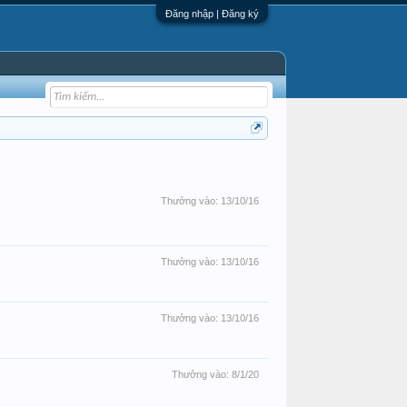
Đăng nhập | Đăng ký
Thưởng vào:
13/10/16
Thưởng vào:
13/10/16
Thưởng vào:
13/10/16
Thưởng vào:
8/1/20