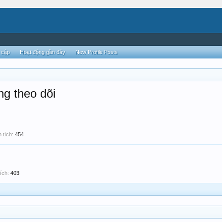
 cập
Hoạt động gần đây
New Profile Posts
ng theo dõi
 tích:
454
ích:
403