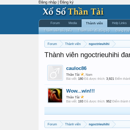
Đăng nhập | Đăng ký
Forum
Media
Help Links
Thành viên
Thành viên tiêu biểu
Thành viên đã đăng ký
Đang truy
Forum
Thành viên
ngoctrieuhihi
Thành viên ngoctrieuhihi đa
cauloc86
Thần Tài
, Nam
Bài viết:
180
Đã được thích:
3,921
Điểm thành
Wow...win!!!
Thần Tài
Bài viết:
193
Đã được thích:
952
Điểm thành t
Forum
Thành viên
ngoctrieuhihi