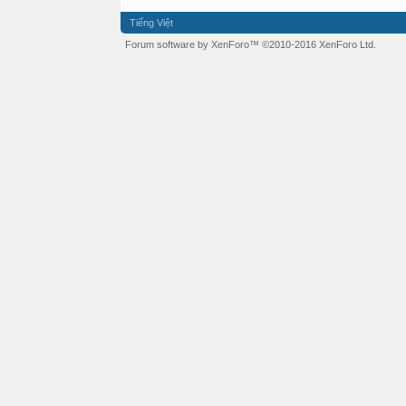
Tiếng Việt
Forum software by XenForo™
©2010-2016 XenForo Ltd.