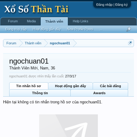
Đăng nhập | Đăng ký
Forum
Media
Help Links
Thành viên
Đang truy cập
Hoạt động gần đây
New Profile Posts
...
Forum
Thành viên
ngochuan01
ngochuan01
Thành Viên Mới
, Nam, 36
ngochuan01 được nhìn thấy lần cuối:
27/3/17
Tin nhắn hồ sơ
Hoạt động gần đây
Các bài đăng
Thông tin
Awards
Hiện tại không có tin nhắn trong hồ sơ của ngochuan01.