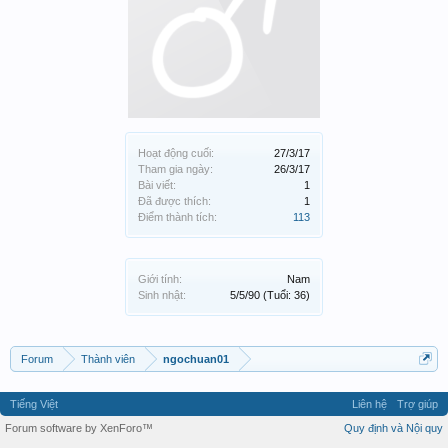
Hoạt động cuối:
27/3/17
Tham gia ngày:
26/3/17
Bài viết:
1
Đã được thích:
1
Điểm thành tích:
113
Giới tính:
Nam
Sinh nhật:
5/5/90
(Tuổi: 36)
Forum
Thành viên
ngochuan01
Tiếng Việt
Liên hệ
Trợ giúp
Forum software by XenForo™
Quy định và Nội quy