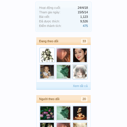
Hoạt động cuối:
24/4/18
Tham gia ngày:
15/5/14
Bài viết:
1,123
Đã được thích:
9,526
Điểm thành tích:
475
Đang theo dõi
33
Xem tất cả
Người theo dõi
20