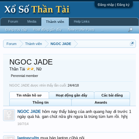
Đăng nhập | Đăng ký
Forum
Media
Help Links
Thành viên
Đang truy cập
Hoạt động gần đây
New Profile Posts
...
Forum
Thành viên
NGOC JADE
NGOC JADE
Thần Tài
, Nữ
Perennial member
NGOC JADE được nhìn thấy lần cuối:
24/4/18
Tin nhắn hồ sơ
Hoạt động gần đây
Các bài đăng
Thông tin
Awards
NGOC JADE
hôm nay thấy bảng của anh quang hay đi trước 1
ngày quá hà. gan chút nữa ghi ngựa là trúng tùm lum rồi. hjhj
16/7/14
laptopcultn
mua bán laptop cũhà nội