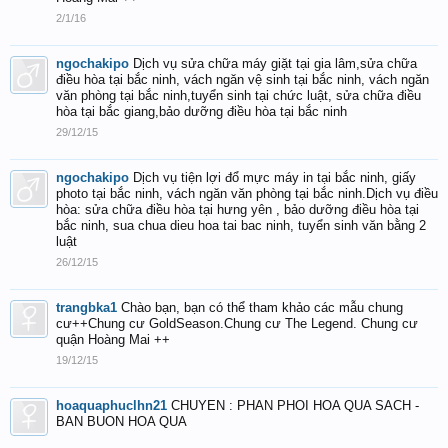
2/1/16
ngochakipo
Dịch vụ sửa chữa máy giặt tại gia lâm,sửa chữa
điều hòa tại bắc ninh, vách ngăn vệ sinh tại bắc ninh, vách ngăn
văn phòng tại bắc ninh,tuyển sinh tại chức luật, sửa chữa điều
hòa tại bắc giang,bảo dưỡng điều hòa tại bắc ninh
29/12/15
ngochakipo
Dịch vụ tiện lợi đổ mực máy in tại bắc ninh, giấy
photo tại bắc ninh, vách ngăn văn phòng tại bắc ninh.Dịch vụ điều
hòa: sửa chữa điều hòa tại hưng yên , bảo dưỡng điều hòa tại
bắc ninh, sua chua dieu hoa tai bac ninh, tuyển sinh văn bằng 2
luật
26/12/15
trangbka1
Chào bạn, bạn có thể tham khảo các mẫu chung
cư++Chung cư GoldSeason.Chung cư The Legend. Chung cư
quận Hoàng Mai ++
19/12/15
hoaquaphuclhn21
CHUYEN : PHAN PHOI HOA QUA SACH -
BAN BUON HOA QUA