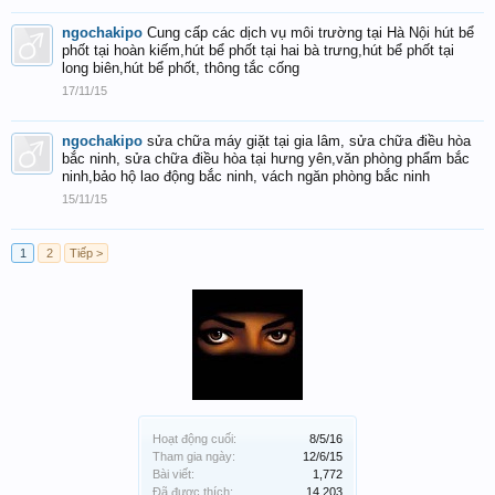
ngochakipo
Cung cấp các dịch vụ môi trường tại Hà Nội hút bể
phốt tại hoàn kiếm,hút bể phốt tại hai bà trưng,hút bể phốt tại
long biên,hút bể phốt, thông tắc cống
17/11/15
ngochakipo
sửa chữa máy giặt tại gia lâm, sửa chữa điều hòa
bắc ninh, sửa chữa điều hòa tại hưng yên,văn phòng phẩm bắc
ninh,bảo hộ lao động bắc ninh, vách ngăn phòng bắc ninh
15/11/15
1
2
Tiếp >
Hoạt động cuối:
8/5/16
Tham gia ngày:
12/6/15
Bài viết:
1,772
Đã được thích:
14,203