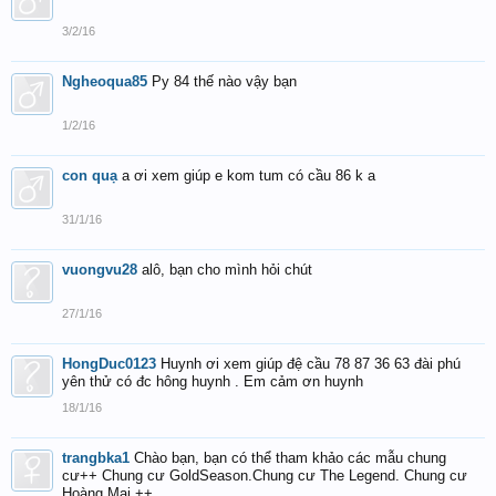
3/2/16
Ngheoqua85
Py 84 thế nào vậy bạn
1/2/16
con quạ
a ơi xem giúp e kom tum có cầu 86 k a
31/1/16
vuongvu28
alô, bạn cho mình hỏi chút
27/1/16
HongDuc0123
Huynh ơi xem giúp đệ cầu 78 87 36 63 đài phú
yên thử có đc hông huynh . Em cảm ơn huynh
18/1/16
trangbka1
Chào bạn, bạn có thể tham khảo các mẫu chung
cư++ Chung cư GoldSeason.Chung cư The Legend. Chung cư
Hoàng Mai ++