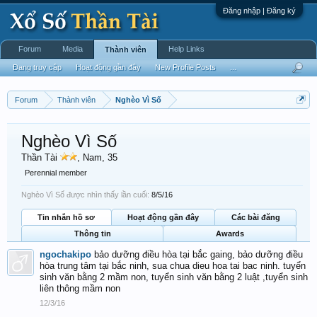
Đăng nhập | Đăng ký
Forum
Media
Help Links
Thành viên
Đang truy cập
Hoạt động gần đây
New Profile Posts
...
Forum
Thành viên
Nghèo Vì Số
Nghèo Vì Số
Thần Tài
, Nam, 35
Perennial member
Nghèo Vì Số được nhìn thấy lần cuối:
8/5/16
Tin nhắn hồ sơ
Hoạt động gần đây
Các bài đăng
Thông tin
Awards
ngochakipo
bảo dưỡng điều hòa tại bắc gaing, bảo dưỡng điều
hòa trung tâm tại bắc ninh, sua chua dieu hoa tai bac ninh. tuyển
sinh văn bằng 2 mầm non, tuyển sinh văn bằng 2 luật ,tuyển sinh
liên thông mầm non
12/3/16