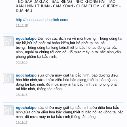
- BO SAP DAKLAK - SAU RIENG - NHO KHONG HAT- TAO
XANH NINH THUAN - CAM XOAN - CHOM CHOM - CHERRY -
DUA HAU
http://hoaquasachphuclinh.com/
15/12/15
ngochakipo
Đến với các dịch vụ về môi trường: Thông cống tại
tây hồ,hút bể phốt tại hoàn kiếm,hút bể phốt tại hai bà
trưng,Thông cống tại long biên,thiết bị bảo hộ lao động tại bắc
ninh, ngoài ra chúng tôi còn có: đổ mực máy in tại bắc ninh,văn
phòng phẩm tại bắc ninh,
30/11/15
ngochakipo
sửa chữa máy giặt tại bắc ninh, bảo dưỡng điều
hòa bắc ninh,sửa chữa điều hòa bắc giang,thiết bị bảo hộ lao
động tại bắc ninh, đổ mực máy in tại bắc ninh,văn phòng phẩm
tại bắc ninh, thông tắc cống
27/11/15
ngochakipo
sửa chữa máy giặt tại bắc ninh,sửa điều hòa bắc
ninh,sửa chữa điều hòa bắc giang,thiết bị bảo hộ lao động tại bắc
ninh, đổ mực máy in tại bắc ninh,thông tắc cống
26/11/15