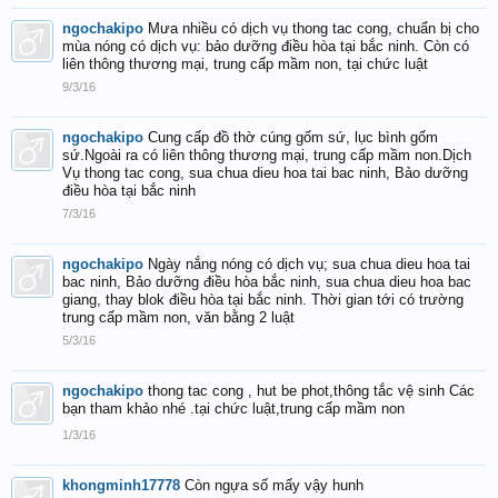
ngochakipo
Mưa nhiều có dịch vụ thong tac cong, chuẩn bị cho
mùa nóng có dịch vụ: bảo dưỡng điều hòa tại bắc ninh. Còn có
liên thông thương mại, trung cấp mầm non, tại chức luật
9/3/16
ngochakipo
Cung cấp đồ thờ cúng gốm sứ, lục bình gốm
sứ.Ngoài ra có liên thông thương mại, trung cấp mầm non.Dịch
Vụ thong tac cong, sua chua dieu hoa tai bac ninh, Bảo dưỡng
điều hòa tại bắc ninh
7/3/16
ngochakipo
Ngày nắng nóng có dịch vụ; sua chua dieu hoa tai
bac ninh, Bảo dưỡng điều hòa bắc ninh, sua chua dieu hoa bac
giang, thay blok điều hòa tại bắc ninh. Thời gian tới có trường
trung cấp mầm non, văn bằng 2 luật
5/3/16
ngochakipo
thong tac cong , hut be phot,thông tắc vệ sinh Các
bạn tham khảo nhé .tại chức luật,trung cấp mầm non
1/3/16
khongminh17778
Còn ngựa số mấy vậy hunh