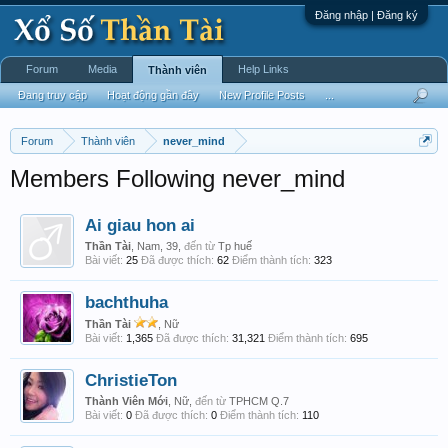
Đăng nhập | Đăng ký
Forum
Media
Help Links
Thành viên
Đang truy cập
Hoạt động gần đây
New Profile Posts
...
Forum
Thành viên
never_mind
Members Following never_mind
Ai giau hon ai
Thần Tài
, Nam, 39,
đến từ
Tp huế
Bài viết:
25
Đã được thích:
62
Điểm thành tích:
323
bachthuha
Thần Tài
, Nữ
Bài viết:
1,365
Đã được thích:
31,321
Điểm thành tích:
695
ChristieTon
Thành Viên Mới
, Nữ,
đến từ
TPHCM Q.7
Bài viết:
0
Đã được thích:
0
Điểm thành tích:
110