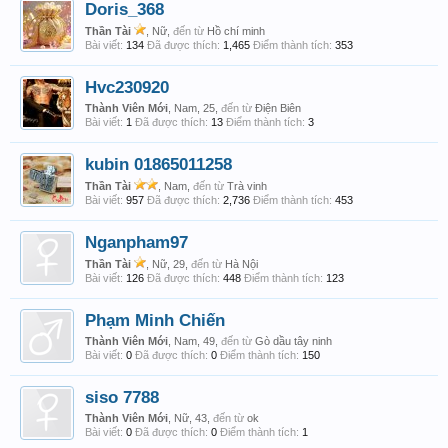
Doris_368
Thần Tài
, Nữ,
đến từ
Hồ chí minh
Bài viết:
134
Đã được thích:
1,465
Điểm thành tích:
353
Hvc230920
Thành Viên Mới
, Nam, 25,
đến từ
Điện Biên
Bài viết:
1
Đã được thích:
13
Điểm thành tích:
3
kubin 01865011258
Thần Tài
, Nam,
đến từ
Trà vinh
Bài viết:
957
Đã được thích:
2,736
Điểm thành tích:
453
Nganpham97
Thần Tài
, Nữ, 29,
đến từ
Hà Nội
Bài viết:
126
Đã được thích:
448
Điểm thành tích:
123
Phạm Minh Chiến
Thành Viên Mới
, Nam, 49,
đến từ
Gò dầu tây ninh
Bài viết:
0
Đã được thích:
0
Điểm thành tích:
150
siso 7788
Thành Viên Mới
, Nữ, 43,
đến từ
ok
Bài viết:
0
Đã được thích:
0
Điểm thành tích:
1