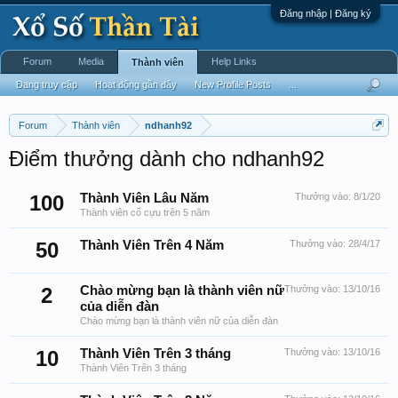
Đăng nhập | Đăng ký
Forum
Media
Help Links
Thành viên
Đang truy cập
Hoạt động gần đây
New Profile Posts
...
Forum
Thành viên
ndhanh92
Điểm thưởng dành cho ndhanh92
100
Thành Viên Lâu Năm
Thưởng vào:
8/1/20
Thành viên cổ cựu trên 5 năm
50
Thành Viên Trên 4 Năm
Thưởng vào:
28/4/17
2
Chào mừng bạn là thành viên nữ
Thưởng vào:
13/10/16
của diễn đàn
Chào mừng bạn là thành viên nữ của diễn đàn
10
Thành Viên Trên 3 tháng
Thưởng vào:
13/10/16
Thành Viên Trên 3 tháng