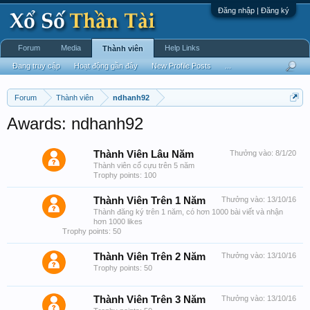
Đăng nhập | Đăng ký
Forum
Media
Help Links
Thành viên
Đang truy cập
Hoạt động gần đây
New Profile Posts
...
Forum
Thành viên
ndhanh92
Awards: ndhanh92
Thành Viên Lâu Năm
Thưởng vào:
8/1/20
Thành viên cổ cựu trên 5 năm
Trophy points: 100
Thành Viên Trên 1 Năm
Thưởng vào:
13/10/16
Thành đăng ký trên 1 năm, có hơn 1000 bài viết và nhận
hơn 1000 likes
Trophy points: 50
Thành Viên Trên 2 Năm
Thưởng vào:
13/10/16
Trophy points: 50
Thành Viên Trên 3 Năm
Thưởng vào:
13/10/16