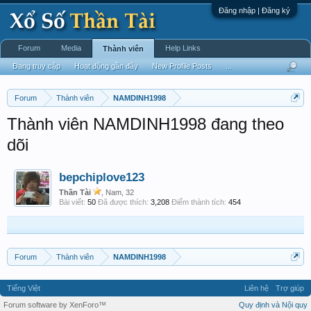
Đăng nhập | Đăng ký
Forum
Media
Help Links
Thành viên
Đang truy cập
Hoạt động gần đây
New Profile Posts
...
Forum
Thành viên
NAMDINH1998
Thành viên NAMDINH1998 đang theo
dõi
bepchiplove123
Thần Tài
, Nam, 32
Bài viết:
50
Đã được thích:
3,208
Điểm thành tích:
454
Forum
Thành viên
NAMDINH1998
Tiếng Việt
Liên hệ
Trợ giúp
Forum software by XenForo™
Quy định và Nội quy