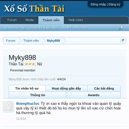
Đăng nhập | Đăng ký
Forum
Media
Help Links
Thành viên
Đang truy cập
Hoạt động gần đây
New Profile Posts
...
Forum
Thành viên
Myky898
Myky898
Thần Tài
, Nữ
Perennial member
Myky898 được nhìn thấy lần cuối:
4/4/24
Tin nhắn hồ sơ
Hoạt động gần đây
Các bài đăng
Thông tin
Awards
thienphucloc
Tỹ ơi sao e thấy ngừi ta khoai vào quan tỹ quậy
quá vậy tỹ.kì thiệt đó.bộ họ ko mun tỹ lên số sao cứ chữi hoài
hà.thương tỹ quá hà.
11/3/16