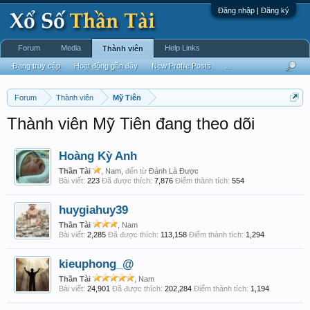
Đăng nhập | Đăng ký
Forum
Media
Help Links
Thành viên
Đang truy cập
Hoạt động gần đây
New Profile Posts
...
Forum
Thành viên
Mỹ Tiên
Thành viên Mỹ Tiên đang theo dõi
Hoàng Kỳ Anh
Thần Tài
, Nam,
đến từ
Đánh Là Được
Bài viết:
223
Đã được thích:
7,876
Điểm thành tích:
554
huygiahuy39
Thần Tài
, Nam
Bài viết:
2,285
Đã được thích:
113,158
Điểm thành tích:
1,294
kieuphong_@
Thần Tài
, Nam
Bài viết:
24,901
Đã được thích:
202,284
Điểm thành tích:
1,194