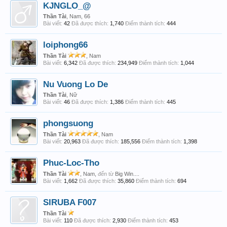
KJNGLO_@
Thần Tài
, Nam, 66
Bài viết:
42
Đã được thích:
1,740
Điểm thành tích:
444
loiphong66
Thần Tài
, Nam
Bài viết:
6,342
Đã được thích:
234,949
Điểm thành tích:
1,044
Nu Vuong Lo De
Thần Tài
, Nữ
Bài viết:
46
Đã được thích:
1,386
Điểm thành tích:
445
phongsuong
Thần Tài
, Nam
Bài viết:
20,963
Đã được thích:
185,556
Điểm thành tích:
1,398
Phuc-Loc-Tho
Thần Tài
, Nam,
đến từ
Big Win....
Bài viết:
1,662
Đã được thích:
35,860
Điểm thành tích:
694
SIRUBA F007
Thần Tài
Bài viết:
110
Đã được thích:
2,930
Điểm thành tích:
453