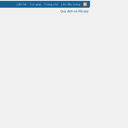
Liên hệ
Trợ giúp
Trang chủ
Lên đầu trang
Quy định và Nội quy