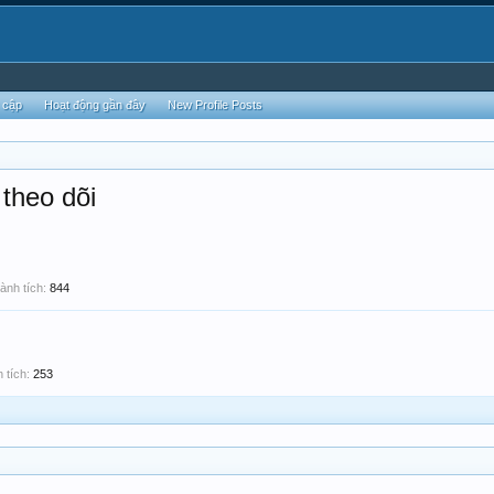
 cập
Hoạt động gần đây
New Profile Posts
theo dõi
ành tích:
844
 tích:
253