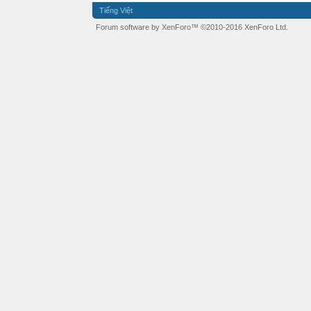
Tiếng Việt
Forum software by XenForo™
©2010-2016 XenForo Ltd.