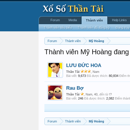
Forum
Media
Help Links
Thành viên
Thành viên tiêu biểu
Thành viên đã đăng ký
Đang truy
Forum
Thành viên
Mỹ Hoàng
Thành viên Mỹ Hoàng đang 
LƯU ĐỨC HOA
Thần Tài
, Nam
Bài viết:
9,673
Đã được thích:
80,834
Điểm th
Rau Bợ
Thần Tài
, Nam, 40,
đến từ
!?
Bài viết:
246
Đã được thích:
2,082
Điểm thành
Forum
Thành viên
Mỹ Hoàng