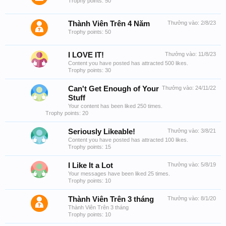
Trophy points: 50
Thành Viên Trên 4 Năm
Thưởng vào:
2/8/23
Trophy points: 50
I LOVE IT!
Thưởng vào:
11/8/23
Content you have posted has attracted 500 likes.
Trophy points: 30
Can't Get Enough of Your
Thưởng vào:
24/11/22
Stuff
Your content has been liked 250 times.
Trophy points: 20
Seriously Likeable!
Thưởng vào:
3/8/21
Content you have posted has attracted 100 likes.
Trophy points: 15
I Like It a Lot
Thưởng vào:
5/8/19
Your messages have been liked 25 times.
Trophy points: 10
Thành Viên Trên 3 tháng
Thưởng vào:
8/1/20
Thành Viên Trên 3 tháng
Trophy points: 10