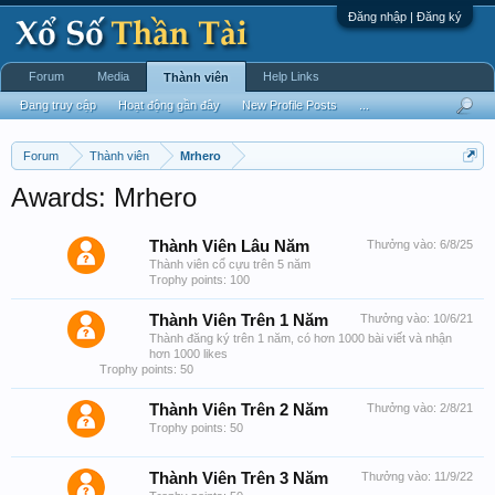
Đăng nhập | Đăng ký
Forum
Media
Help Links
Thành viên
Đang truy cập
Hoạt động gần đây
New Profile Posts
...
Forum
Thành viên
Mrhero
Awards: Mrhero
Thành Viên Lâu Năm
Thưởng vào:
6/8/25
Thành viên cổ cựu trên 5 năm
Trophy points: 100
Thành Viên Trên 1 Năm
Thưởng vào:
10/6/21
Thành đăng ký trên 1 năm, có hơn 1000 bài viết và nhận
hơn 1000 likes
Trophy points: 50
Thành Viên Trên 2 Năm
Thưởng vào:
2/8/21
Trophy points: 50
Thành Viên Trên 3 Năm
Thưởng vào:
11/9/22