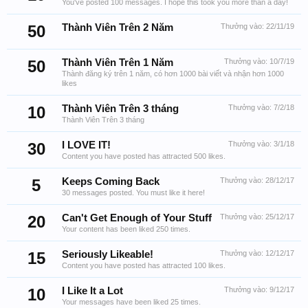
You've posted 100 messages. I hope this took you more than a day!
50
Thành Viên Trên 2 Năm
Thưởng vào:
22/11/19
50
Thành Viên Trên 1 Năm
Thưởng vào:
10/7/19
Thành đăng ký trên 1 năm, có hơn 1000 bài viết và nhận hơn 1000
likes
10
Thành Viên Trên 3 tháng
Thưởng vào:
7/2/18
Thành Viên Trên 3 tháng
30
I LOVE IT!
Thưởng vào:
3/1/18
Content you have posted has attracted 500 likes.
5
Keeps Coming Back
Thưởng vào:
28/12/17
30 messages posted. You must like it here!
20
Can't Get Enough of Your Stuff
Thưởng vào:
25/12/17
Your content has been liked 250 times.
15
Seriously Likeable!
Thưởng vào:
12/12/17
Content you have posted has attracted 100 likes.
10
I Like It a Lot
Thưởng vào:
9/12/17
Your messages have been liked 25 times.