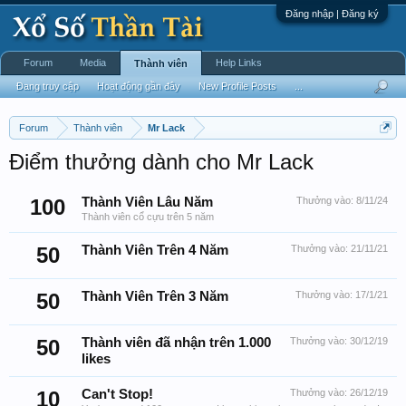
Đăng nhập | Đăng ký
Forum
Media
Help Links
Thành viên
Đang truy cập
Hoạt động gần đây
New Profile Posts
...
Forum
Thành viên
Mr Lack
Điểm thưởng dành cho Mr Lack
100
Thành Viên Lâu Năm
Thưởng vào:
8/11/24
Thành viên cổ cựu trên 5 năm
50
Thành Viên Trên 4 Năm
Thưởng vào:
21/11/21
50
Thành Viên Trên 3 Năm
Thưởng vào:
17/1/21
50
Thành viên đã nhận trên 1.000
Thưởng vào:
30/12/19
likes
10
Can't Stop!
Thưởng vào:
26/12/19