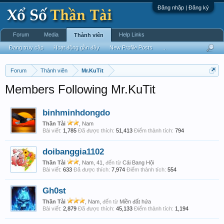
Đăng nhập | Đăng ký
Forum
Media
Help Links
Thành viên
Đang truy cập
Hoạt động gần đây
New Profile Posts
...
Forum
Thành viên
Mr.KuTit
Members Following Mr.KuTit
binhminhdongdo
Thần Tài
, Nam
Bài viết:
1,785
Đã được thích:
51,413
Điểm thành tích:
794
doibanggia1102
Thần Tài
, Nam, 41,
đến từ
Cái Bang Hội
Bài viết:
633
Đã được thích:
7,974
Điểm thành tích:
554
Gh0st
Thần Tài
, Nam,
đến từ
Miền đất hứa
Bài viết:
2,879
Đã được thích:
45,133
Điểm thành tích:
1,194