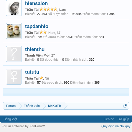
hiensalon
Thần Tài
, Nam
Bài viết:
27,493
Đã được thích:
196,944
Điểm thành tích:
1,394
tapdanhlo
Thần Tài
, Nam, 37
Bài viết:
704
Đã được thích:
6,931
Điểm thành tích:
554
thienthu
Thành Viên Mới
, 27
Bài viết:
0
Đã được thích:
0
Điểm thành tích:
310
tututu
Thần Tài
, Nữ
Bài viết:
57
Đã được thích:
990
Điểm thành tích:
395
Forum
Thành viên
Mr.KuTit
Tiếng Việt
Liên hệ
Trợ giúp
Forum software by XenForo™
Quy định và Nội quy