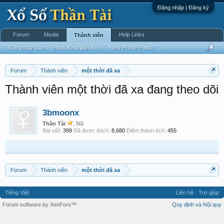
Đăng nhập | Đăng ký
Forum
Media
Help Links
Thành viên
Đang truy cập
Hoạt động gần đây
New Profile Posts
...
Forum
Thành viên
một thời đã xa
Thành viên một thời đã xa đang theo dõi
3bmoonx
Thần Tài
, Nữ
Bài viết:
399
Đã được thích:
8,680
Điểm thành tích:
455
Forum
Thành viên
một thời đã xa
Tiếng Việt
Liên hệ
Trợ giúp
Forum software by XenForo™
Quy định và Nội quy