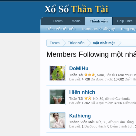
Forum
Media
Help Links
Thành viên
Thành viên tiêu biểu
Thành viên đã đăng ký
Đang truy
Forum
Thành viên
một nhát một
Members Following một nhá
DoMiHu
Thần Tài
, Nam,
đến từ
From Your He
Bài viết:
4,728
Đã được thích:
16,082
Điểm th
Hiền nhích
Thần Tài
, Nữ, 39,
đến từ
Cambodia
Bài viết:
1,302
Đã được thích:
3,866
Điểm thà
Kathieng
Thành Viên Mới
, Nữ, 36,
đến từ
Lâm Đồng
Bài viết:
1
Đã được thích:
8
Điểm thành tích: