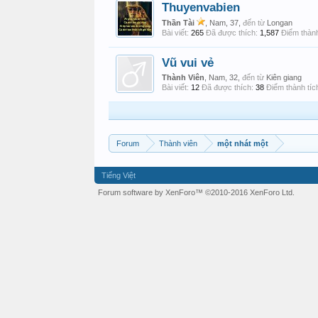
Thuyenvabien
Thần Tài
, Nam, 37,
đến từ
Longan
Bài viết:
265
Đã được thích:
1,587
Điểm thành
Vũ vui vẻ
Thành Viên
, Nam, 32,
đến từ
Kiên giang
Bài viết:
12
Đã được thích:
38
Điểm thành tíc
Forum
Thành viên
một nhát một
Tiếng Việt
Forum software by XenForo™
©2010-2016 XenForo Ltd.