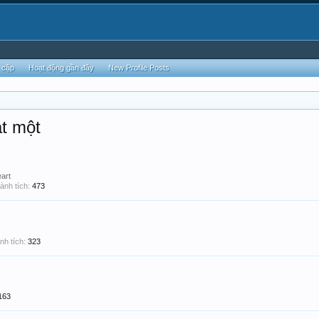
 cập
Hoạt động gần đây
New Profile Posts
t một
art
ành tích:
473
nh tích:
323
163