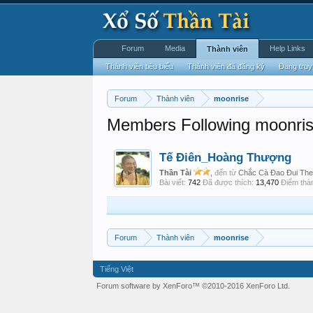
Forum
Media
Help Links
Thành viên
Thành viên tiêu biểu
Thành viên đã đăng ký
Đang truy
Forum
Thành viên
moonrise
Members Following moonri
Tế Điên_Hoàng Thượng
Thần Tài
,
đến từ
Chắc Cà Đao Đui Th
Bài viết:
742
Đã được thích:
13,470
Điểm thàn
Forum
Thành viên
moonrise
Tiếng Việt
Forum software by XenForo™
©2010-2016 XenForo Ltd.