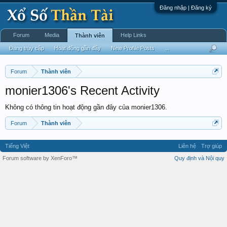
Đăng nhập | Đăng ký
Forum
Media
Help Links
Thành viên
Đang truy cập
Hoạt động gần đây
New Profile Posts
...
Forum
Thành viên
monier1306's Recent Activity
Không có thông tin hoạt động gần đây của monier1306.
Forum
Thành viên
Tiếng Việt
Liên hệ
Trợ giúp
Forum software by XenForo™
Quy định và Nội quy