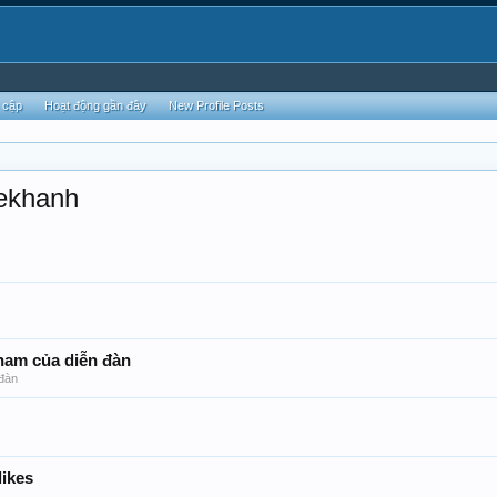
 cập
Hoạt động gần đây
New Profile Posts
ekhanh
nam của diễn đàn
 đàn
likes