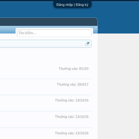
Đăng nhập | Đăng ký
Thưởng vào:
8/1/20
Thưởng vào:
28/4/17
Thưởng vào:
13/10/16
Thưởng vào:
13/10/16
Thưởng vào:
13/10/16