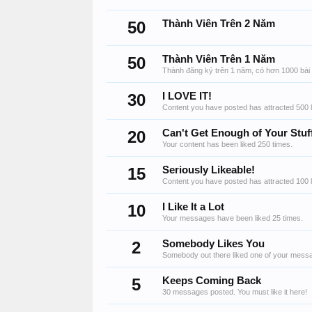
50
Thành Viên Trên 2 Năm
50
Thành Viên Trên 1 Năm
Thành đăng ký trên 1 năm, có hơn 1000 bài 
30
I LOVE IT!
Content you have posted has attracted 500 l
20
Can't Get Enough of Your Stuf
Your content has been liked 250 times.
15
Seriously Likeable!
Content you have posted has attracted 100 l
10
I Like It a Lot
Your messages have been liked 25 times.
2
Somebody Likes You
Somebody out there liked one of your messag
5
Keeps Coming Back
30 messages posted. You must like it here!