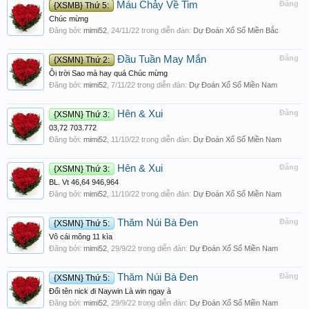
Máu Chảy Về Tim
Đăng
{XSMB} Thứ 5:
Chúc mừng
Đăng bởi:
mimi52
,
24/11/22
trong diễn đàn:
Dự Đoán Xổ Số Miền Bắc
Đầu Tuần May Mắn
Đăng
{XSMN} Thứ 2:
Ôi trời Sao mà hay quá Chúc mừng
Đăng bởi:
mimi52
,
7/11/22
trong diễn đàn:
Dự Đoán Xổ Số Miền Nam
Hên & Xui
Đăng
{XSMN} Thứ 3:
03,72 703.772
Đăng bởi:
mimi52
,
11/10/22
trong diễn đàn:
Dự Đoán Xổ Số Miền Nam
Hên & Xui
Đăng
{XSMN} Thứ 3:
BL. Vt 46,64 946,964
Đăng bởi:
mimi52
,
11/10/22
trong diễn đàn:
Dự Đoán Xổ Số Miền Nam
Thăm Núi Bà Đen
Đăng
{XSMN} Thứ 5:
Vô cái mông 11 kìa
Đăng bởi:
mimi52
,
29/9/22
trong diễn đàn:
Dự Đoán Xổ Số Miền Nam
Thăm Núi Bà Đen
Đăng
{XSMN} Thứ 5:
Đổi tên nick đi Naywin Là win ngay à
Đăng bởi:
mimi52
,
29/9/22
trong diễn đàn:
Dự Đoán Xổ Số Miền Nam