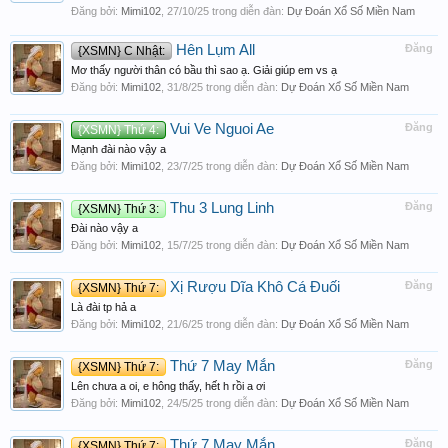
Đăng bởi:
Mimi102
,
27/10/25
trong diễn đàn:
Dự Đoán Xổ Số Miền Nam
Hên Lụm All
Đăng
{XSMN} C Nhật:
Mơ thấy người thân có bầu thì sao ạ. Giải giúp em vs ạ
Đăng bởi:
Mimi102
,
31/8/25
trong diễn đàn:
Dự Đoán Xổ Số Miền Nam
Vui Ve Nguoi Ae
Đăng
{XSMN} Thứ 4:
Mạnh đài nào vậy a
Đăng bởi:
Mimi102
,
23/7/25
trong diễn đàn:
Dự Đoán Xổ Số Miền Nam
Thu 3 Lung Linh
Đăng
{XSMN} Thứ 3:
Đài nào vậy a
Đăng bởi:
Mimi102
,
15/7/25
trong diễn đàn:
Dự Đoán Xổ Số Miền Nam
Xị Rượu Dĩa Khô Cá Đuối
Đăng
{XSMN} Thứ 7:
Là đài tp hả a
Đăng bởi:
Mimi102
,
21/6/25
trong diễn đàn:
Dự Đoán Xổ Số Miền Nam
Thứ 7 May Mắn
Đăng
{XSMN} Thứ 7:
Lên chưa a oi, e hông thấy, hết h rồi a ơi
Đăng bởi:
Mimi102
,
24/5/25
trong diễn đàn:
Dự Đoán Xổ Số Miền Nam
Thứ 7 May Mắn
Đăng
{XSMN} Thứ 7: