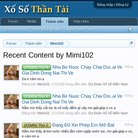
Đăng nhập | Đăng ký
Forum
Media
Help Links
Thành viên
Đang truy cập
Hoạt động gần đây
New Profile Posts
...
Forum
Thành viên
Mimi102
Recent Content by Mimi102
Nha Be Nuoc Chay Chia Doi..ai Ve
Đăng
{XSMN} Thứ 4:
Gia Dinh Dong Nai Thi Ve
Dạ e cảm ơn ạ
Đăng bởi:
Mimi102
,
17/12/25
trong diễn đàn:
Dự Đoán Xổ Số Miền Nam
Nha Be Nuoc Chay Chia Doi..ai Ve
Đăng
{XSMN} Thứ 4:
Gia Dinh Dong Nai Thi Ve
Nằm mơ thấy cắt tóc là số mấy điềm gì vậy mn giải giúp e vs ạ
Đăng bởi:
Mimi102
,
17/12/25
trong diễn đàn:
Dự Đoán Xổ Số Miền Nam
Đang Đỏ Xin Phép Em Mỡ Bát
Đăng
{XSMN} Thứ 2:
Nằm mơ thấy đi bơi nước nhiều lắm xém ngộp nước lun, mn giải giúp e vs,
e cảm ơn ạ