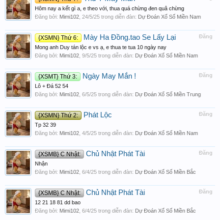
Hôm nay a kết gì a, e theo với, thua quá chừng đen quâ chừng
Đăng bởi:
Mimi102
,
24/5/25
trong diễn đàn:
Dự Đoán Xổ Số Miền Nam
Mày Ha Đồng.tao Se Lấy Lại
Đăng
{XSMN} Thứ 6:
Mong anh Duy tán lộc e vs ạ, e thua te tua 10 ngày nay
Đăng bởi:
Mimi102
,
9/5/25
trong diễn đàn:
Dự Đoán Xổ Số Miền Nam
Ngày May Mắn !
Đăng
{XSMT} Thứ 3:
Lô + Đá 52 54
Đăng bởi:
Mimi102
,
6/5/25
trong diễn đàn:
Dự Đoán Xổ Số Miền Trung
Phát Lộc
Đăng
{XSMN} Thứ 2:
Tp 32 39
Đăng bởi:
Mimi102
,
4/5/25
trong diễn đàn:
Dự Đoán Xổ Số Miền Nam
Chủ Nhật Phát Tài
Đăng
{XSMB} C Nhật:
Nhận
Đăng bởi:
Mimi102
,
6/4/25
trong diễn đàn:
Dự Đoán Xổ Số Miền Bắc
Chủ Nhật Phát Tài
Đăng
{XSMB} C Nhật:
12 21 18 81 dd bao
Đăng bởi:
Mimi102
,
6/4/25
trong diễn đàn:
Dự Đoán Xổ Số Miền Bắc