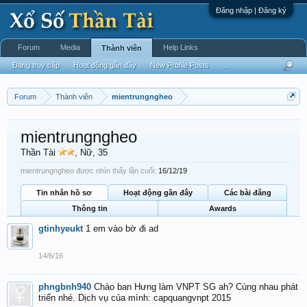
Đăng nhập | Đăng ký
Forum
Media
Help Links
Thành viên
Đang truy cập
Hoạt động gần đây
New Profile Posts
...
Forum
Thành viên
mientrungngheo
mientrungngheo
Thần Tài
, Nữ, 35
mientrungngheo được nhìn thấy lần cuối:
16/12/19
Tin nhắn hồ sơ
Hoạt động gần đây
Các bài đăng
Thông tin
Awards
gtinhyeukt
1 em vào bờ đi ad
14/6/16
phngbnh940
Chào ban Hưng làm VNPT SG ah? Cùng nhau phát
triển nhé. Dịch vụ của mình: capquangvnpt 2015