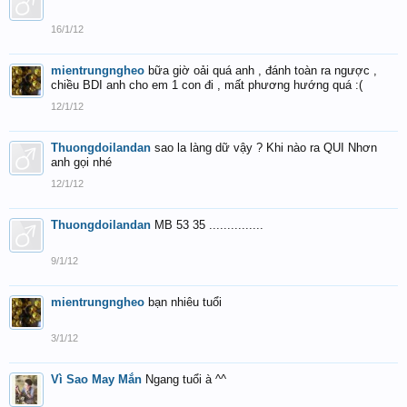
16/1/12
mientrungngheo
bữa giờ oải quá anh , đánh toàn ra ngược ,
chiều BDI anh cho em 1 con đi , mất phương hướng quá :(
12/1/12
Thuongdoilandan
sao la làng dữ vậy ? Khi nào ra QUI Nhơn
anh gọi nhé
12/1/12
Thuongdoilandan
MB 53 35 ...............
9/1/12
mientrungngheo
bạn nhiêu tuổi
3/1/12
Vì Sao May Mắn
Ngang tuổi à ^^