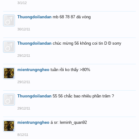
3/1/12
Thuongdoilandan
mb 68 78 87 đá vòng
30/12/11
Thuongdoilandan
chúc mừng 56 không coi tin D Đ sorry
29/12/11
mientrungngheo
tuần rồi ko thấy >80%
29/12/11
Thuongdoilandan
55 56 chắc bao nhiêu phần trăm ?
29/12/11
mientrungngheo
á sr: leminh_quan92
8/12/11