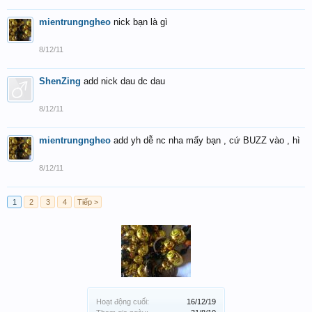
mientrungngheo
nick bạn là gì
8/12/11
ShenZing
add nick dau dc dau
8/12/11
mientrungngheo
add yh dễ nc nha mấy bạn , cứ BUZZ vào , hì
8/12/11
1
2
3
4
Tiếp >
Hoạt động cuối:
16/12/19