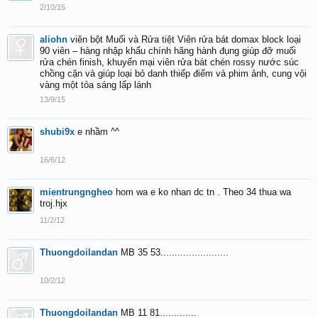
2/10/15
aliohn
viên bột Muối và Rửa tiệt Viên rửa bát domax block loại
90 viên – hàng nhập khẩu chính hãng hành đụng giúp đỡ muối
rửa chén finish, khuyến mại viên rửa bát chén rossy nước súc
chồng cặn và giúp loại bỏ danh thiếp điểm và phim ảnh, cung vội
vàng một tỏa sáng lấp lánh
13/9/15
shubi9x
e nhầm ^^
16/6/12
mientrungngheo
hom wa e ko nhan dc tn . Theo 34 thua wa
troj.hjx
11/2/12
Thuongdoilandan
MB 35 53........................
10/2/12
Thuongdoilandan
MB 11 81.............