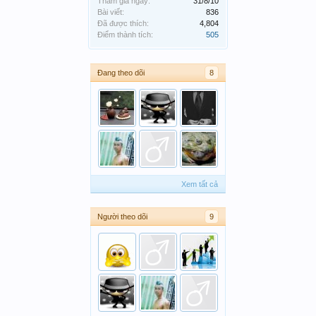
Tham gia ngày:
31/8/10
Bài viết:
836
Đã được thích:
4,804
Điểm thành tích:
505
Đang theo dõi
8
Xem tất cả
Người theo dõi
9