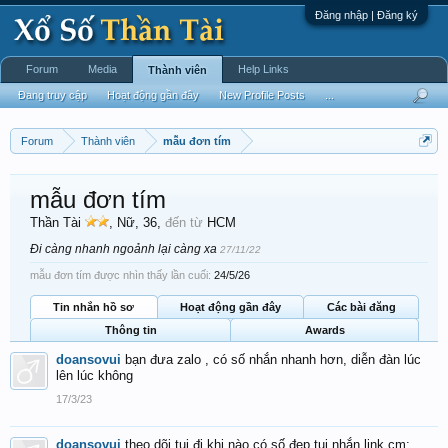
Đăng nhập | Đăng ký
Forum
Media
Help Links
Thành viên
Đang truy cập
Hoạt động gần đây
New Profile Posts
...
Forum
Thành viên
mẫu đơn tím
mẫu đơn tím
Thần Tài
, Nữ, 36,
đến từ
HCM
Đi càng nhanh ngoảnh lại càng xa
27/11/22
mẫu đơn tím được nhìn thấy lần cuối:
24/5/26
Tin nhắn hồ sơ
Hoạt động gần đây
Các bài đăng
Thông tin
Awards
doansovui
bạn đưa zalo , có số nhắn nhanh hơn, diễn đàn lúc
lên lúc không
17/3/23
doansovui
theo dõi tui đi khi nào có số đẹp tui nhắn.link cm: