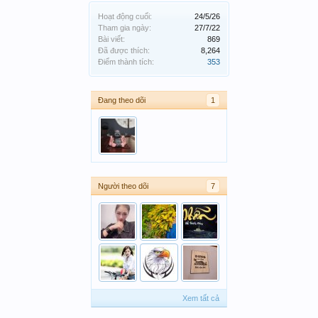
Hoạt động cuối:
24/5/26
Tham gia ngày:
27/7/22
Bài viết:
869
Đã được thích:
8,264
Điểm thành tích:
353
Đang theo dõi
1
Người theo dõi
7
Xem tất cả