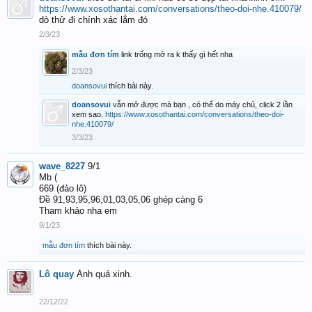
https://www.xosothantai.com/conversations/theo-doi-nhe.410079/
dò thử đi chính xác lắm đó
2/3/23
mẫu đơn tím
link trống mở ra k thấy gì hết nha
2/3/23
doansovui
thích bài này.
doansovui
vẫn mở được mà bạn , có thể do máy chủ, click 2 lần
xem sao.
https://www.xosothantai.com/conversations/theo-doi-
nhe.410079/
3/3/23
wave_8227
9/1
Mb (
669 (đảo lô)
Đề 91,93,95,96,01,03,05,06 ghép càng 6
Tham khảo nha em
9/1/23
mẫu đơn tím
thích bài này.
Lô quay
Ảnh quá xinh.
22/12/22