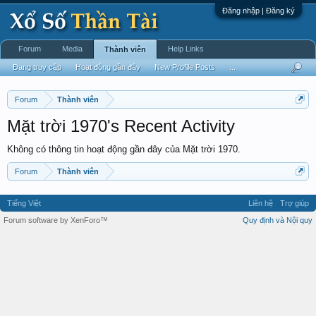
Đăng nhập | Đăng ký
Forum
Media
Help Links
Thành viên
Đang truy cập
Hoạt động gần đây
New Profile Posts
...
Forum
Thành viên
Mặt trời 1970's Recent Activity
Không có thông tin hoạt động gần đây của Mặt trời 1970.
Forum
Thành viên
Tiếng Việt
Liên hệ
Trợ giúp
Forum software by XenForo™
Quy định và Nội quy