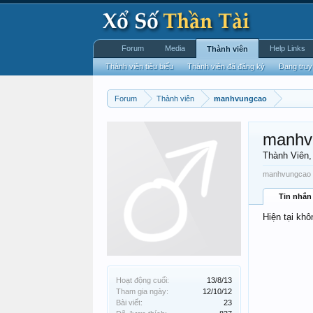
Forum
Media
Help Links
Thành viên
Thành viên tiêu biểu
Thành viên đã đăng ký
Đang truy
Forum
Thành viên
manhvungcao
manhv
Thành Viên
manhvungcao đ
Tin nhắn
Hiện tại kh
Hoạt động cuối:
13/8/13
Tham gia ngày:
12/10/12
Bài viết:
23