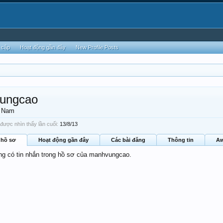
 cập
Hoạt động gần đây
New Profile Posts
ungcao
, Nam
ược nhìn thấy lần cuối:
13/8/13
 hồ sơ
Hoạt động gần đây
Các bài đăng
Thông tin
Aw
ông có tin nhắn trong hồ sơ của manhvungcao.