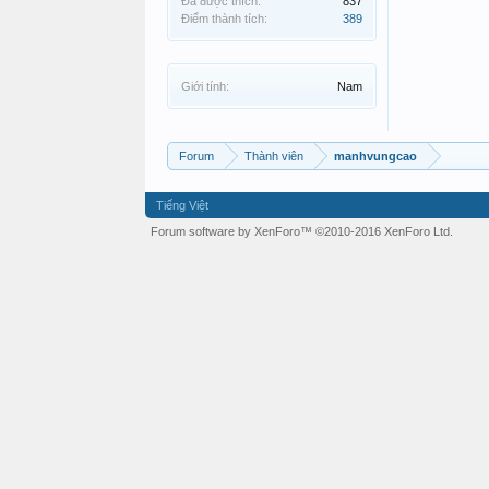
Đã được thích:
837
Điểm thành tích:
389
Giới tính:
Nam
Forum
Thành viên
manhvungcao
Tiếng Việt
Forum software by XenForo™
©2010-2016 XenForo Ltd.