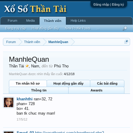
Đăng nhập | Đăng ký
Forum
Media
Help Links
Thành viên
Đang truy cập
Hoạt động gần đây
New Profile Posts
...
Forum
Thành viên
ManhleQuan
ManhleQuan
Thần Tài
, Nam,
đến từ
Phú Thọ
ManhleQuan được nhìn thấy lần cuối:
4/12/18
Tin nhắn hồ sơ
Hoạt động gần đây
Các bài đăng
Thông tin
Awards
khanhthi
ran=32, 72
phan= 728
bo= 41.
ban tk chuc may man!
17/5/12
Smod_03
http://xosothantai.com/showthread.php?