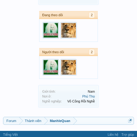
Đang theo dõi
2
Người theo dõi
2
Giới tính:
Nam
Nơi ở:
Phú Thọ
Nghề nghiệp:
Vô Công Rồi Nghề
Forum
Thành viên
ManhleQuan
Tiếng Việt
Liên hệ
Trợ giúp