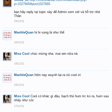
p=1027665#post1027665
bạn hãy reply tại topic này để Admin xem xét và hỗ trợ nhé
Thân
29/12/11
ManhleQuan
hi.hi vọng là như thế
18/12/11
Miss Cool
chúc mừng nha. mai win nữa nà
18/12/11
ManhleQuan
hôm nay wuynh lại.ra rùi cool ơi
18/12/11
Miss Cool
Cool có khác gì đâu, bạch thủ hum trc ko ra, hum sau
nhảy như cóc
17/12/11