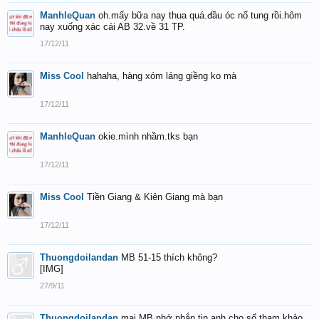
ManhleQuan
oh.mấy bữa nay thua quá.đầu óc nổ tung rồi.hôm
nay xuống xác cái AB 32.về 31 TP.
17/12/11
Miss Cool
hahaha, hàng xóm láng giềng ko mà
17/12/11
ManhleQuan
okie.mình nhầm.tks bạn
17/12/11
Miss Cool
Tiền Giang & Kiên Giang mà bạn
17/12/11
Thuongdoilandan
MB 51-15 thích không?
[IMG]
27/9/11
Thuongdoilandan
mai MB nhớ nhắn tin anh cho số tham khảo,