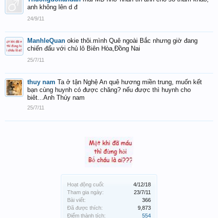
anh không lên d đ
24/9/11
ManhleQuan
okie thôi.mình Quê ngoài Bắc nhưng giờ đang
chiến đấu với chủ lô Biên Hòa,Đồng Nai
25/7/11
thuy nam
Ta ở tận Nghệ An quê hương miền trung, muốn kết
bạn cùng huynh có được chăng? nếu được thì huynh cho
biêt...Anh Thúy nam
25/7/11
Hoạt động cuối:
4/12/18
Tham gia ngày:
23/7/11
Bài viết:
366
Đã được thích:
9,873
Điểm thành tích:
554