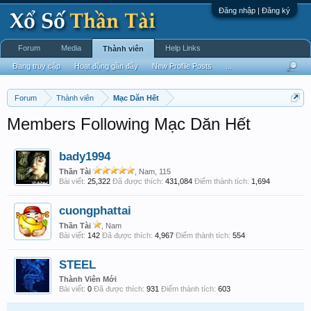
Đăng nhập | Đăng ký
Forum
Media
Help Links
Thành viên
Đang truy cập
Hoạt động gần đây
New Profile Posts
...
Forum
Thành viên
Mạc Dăn Hết
Members Following Mạc Dăn Hết
bady1994
Thần Tài
, Nam, 115
Bài viết:
25,322
Đã được thích:
431,084
Điểm thành tích:
1,694
cuongphattai
Thần Tài
, Nam
Bài viết:
142
Đã được thích:
4,967
Điểm thành tích:
554
STEEL
Thành Viên Mới
Bài viết:
0
Đã được thích:
931
Điểm thành tích:
603