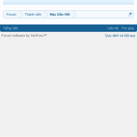
Forum
Thành viên
Mạc Dăn Hết
Tiếng Việt
Liên hệ
Trợ giúp
Forum software by XenForo™
Quy định và Nội quy