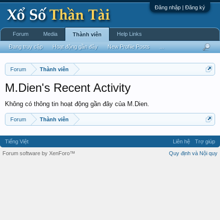
Đăng nhập | Đăng ký
Forum
Media
Help Links
Thành viên
Đang truy cập
Hoạt động gần đây
New Profile Posts
...
Forum
Thành viên
M.Dien's Recent Activity
Không có thông tin hoạt động gần đây của M.Dien.
Forum
Thành viên
Tiếng Việt
Liên hệ
Trợ giúp
Forum software by XenForo™
Quy định và Nội quy