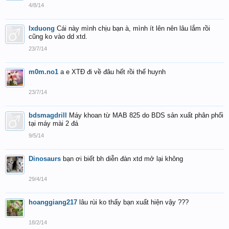
4/8/14
lxduong
Cái này mình chịu bạn à, mình ít lên nên lâu lắm rồi
cũng ko vào dd xtd.
23/7/14
m0m.no1
a e XTĐ đi về đâu hết rồi thế huynh
23/7/14
bdsmagdrill
Máy khoan từ MAB 825 do BDS sản xuất phân phối
tại máy mài 2 đá
9/5/14
Dinosaurs
bạn ơi biết bh diễn đàn xtd mở lại không
29/4/14
hoanggiang217
lâu rùi ko thấy bạn xuất hiện vậy ???
18/2/14