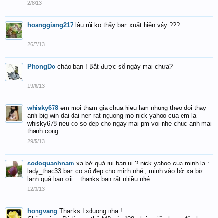
2/8/13
hoanggiang217
lâu rùi ko thấy bạn xuất hiện vậy ???
26/7/13
PhongDo
chào bạn ! Bắt được số ngày mai chưa?
19/6/13
whisky678
em moi tham gia chua hieu lam nhung theo doi thay
anh big win dai dai nen rat nguong mo nick yahoo cua em la
whisky678 neu co so dep cho ngay mai pm voi nhe chuc anh mai
thanh cong
29/5/13
sodoquanhnam
xa bờ quá rui bạn ui ? nick yahoo cua minh la :
lady_thao33 ban co số đẹp cho minh nhé , minh vào bờ xa bờ
lạnh quá bạn ơii... thanks ban rất nhiều nhé
12/3/13
hongvang
Thanks Lxduong nha !