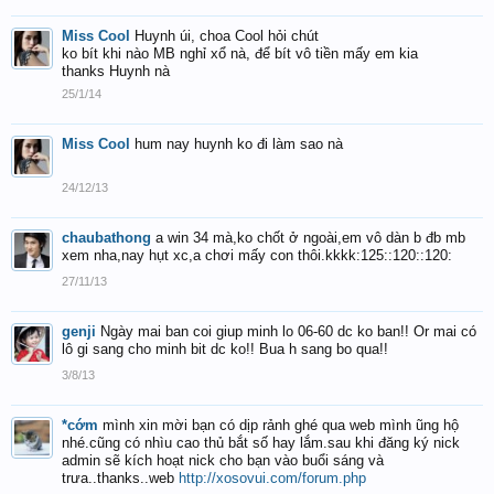
Miss Cool
Huynh úi, choa Cool hỏi chút
ko bít khi nào MB nghỉ xổ nà, để bít vô tiền mấy em kia
thanks Huynh nà
25/1/14
Miss Cool
hum nay huynh ko đi làm sao nà
24/12/13
chaubathong
a win 34 mà,ko chốt ở ngoài,em vô dàn b đb mb
xem nha,nay hụt xc,a chơi mấy con thôi.kkkk:125::120::120:
27/11/13
genji
Ngày mai ban coi giup minh lo 06-60 dc ko ban!! Or mai có
lô gi sang cho minh bit dc ko!! Bua h sang bo qua!!
3/8/13
*cớm
mình xin mời bạn có dịp rảnh ghé qua web mình ũng hộ
nhé.cũng có nhìu cao thủ bắt số hay lắm.sau khi đăng ký nick
admin sẽ kích hoạt nick cho bạn vào buổi sáng và
trưa..thanks..web
http://xosovui.com/forum.php