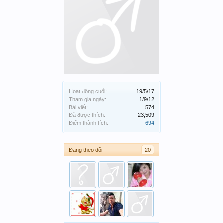
Hoạt động cuối:
19/5/17
Tham gia ngày:
1/9/12
Bài viết:
574
Đã được thích:
23,509
Điểm thành tích:
694
Đang theo dõi
20