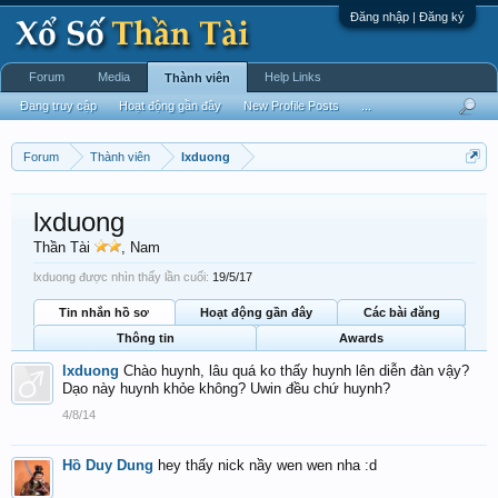
Đăng nhập | Đăng ký
Forum
Media
Help Links
Thành viên
Đang truy cập
Hoạt động gần đây
New Profile Posts
...
Forum
Thành viên
lxduong
lxduong
Thần Tài
, Nam
lxduong được nhìn thấy lần cuối:
19/5/17
Tin nhắn hồ sơ
Hoạt động gần đây
Các bài đăng
Thông tin
Awards
lxduong
Chào huynh, lâu quá ko thấy huynh lên diễn đàn vậy?
Dạo này huynh khỏe không? Uwin đều chứ huynh?
4/8/14
Hồ Duy Dung
hey thấy nick nầy wen wen nha :d