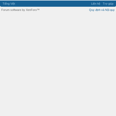
Tiếng Việt
Liên hệ
Trợ giúp
Forum software by XenForo™
Quy định và Nội quy