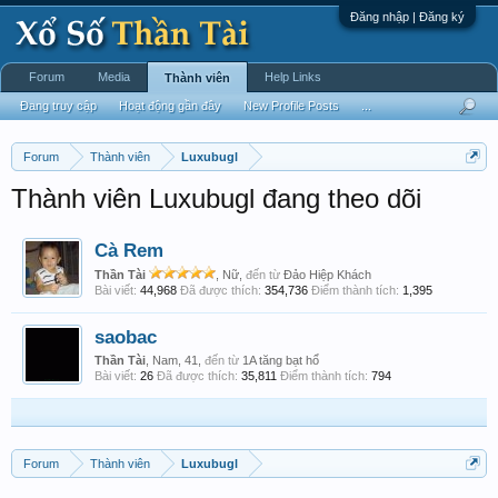
Đăng nhập | Đăng ký
Forum
Media
Help Links
Thành viên
Đang truy cập
Hoạt động gần đây
New Profile Posts
...
Forum
Thành viên
Luxubugl
Thành viên Luxubugl đang theo dõi
Cà Rem
Thần Tài
, Nữ,
đến từ
Đảo Hiệp Khách
Bài viết:
44,968
Đã được thích:
354,736
Điểm thành tích:
1,395
saobac
Thần Tài
, Nam, 41,
đến từ
1A tăng bạt hổ
Bài viết:
26
Đã được thích:
35,811
Điểm thành tích:
794
Forum
Thành viên
Luxubugl