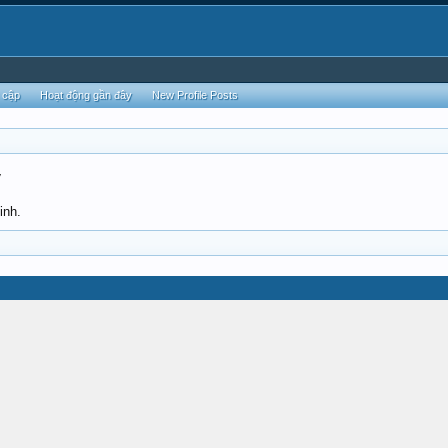
 cập
Hoạt động gần đây
New Profile Posts
y
inh.