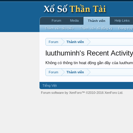
Forum
Media
Help Links
Thành viên
Thành viên tiêu biểu
Thành viên đã đăng ký
Đang truy
Forum
Thành viên
luuthuminh's Recent Activit
Không có thông tin hoạt động gần đây của luuthum
Forum
Thành viên
Tiếng Việt
Forum software by XenForo™
©2010-2016 XenForo Ltd.