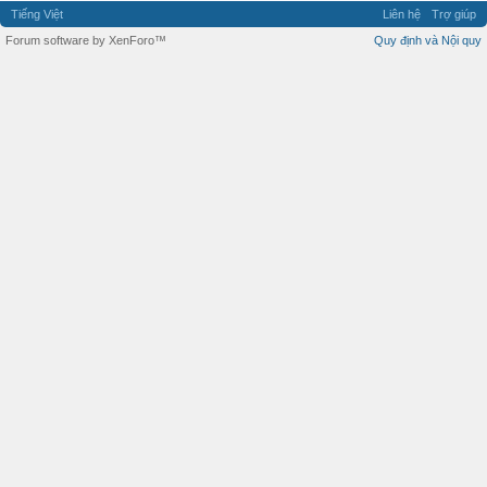
Tiếng Việt
Liên hệ
Trợ giúp
Forum software by XenForo™
Quy định và Nội quy