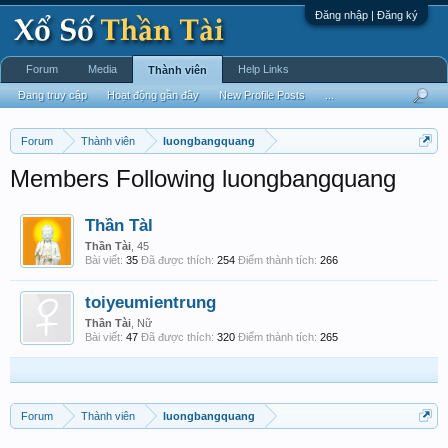
Đăng nhập | Đăng ký
Forum
Media
Help Links
Thành viên
Đang truy cập
Hoạt động gần đây
New Profile Posts
...
Forum
Thành viên
luongbangquang
Members Following luongbangquang
Thần Tàl
Thần Tài
, 45
Bài viết:
35
Đã được thích:
254
Điểm thành tích:
266
toiyeumientrung
Thần Tài
, Nữ
Bài viết:
47
Đã được thích:
320
Điểm thành tích:
265
Forum
Thành viên
luongbangquang