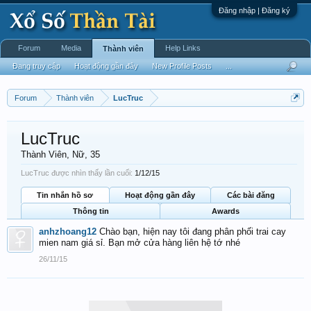
Đăng nhập | Đăng ký
Forum
Media
Help Links
Thành viên
Đang truy cập
Hoạt động gần đây
New Profile Posts
...
Forum
Thành viên
LucTruc
LucTruc
Thành Viên
, Nữ, 35
LucTruc được nhìn thấy lần cuối:
1/12/15
Tin nhắn hồ sơ
Hoạt động gần đây
Các bài đăng
Thông tin
Awards
anhzhoang12
Chào bạn, hiện nay tôi đang phân phối trai cay
mien nam giá sỉ. Bạn mở cửa hàng liên hệ tớ nhé
26/11/15