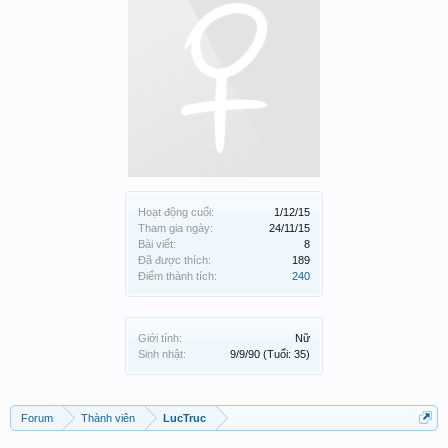
Hoạt động cuối:
1/12/15
Tham gia ngày:
24/11/15
Bài viết:
8
Đã được thích:
189
Điểm thành tích:
240
Giới tính:
Nữ
Sinh nhật:
9/9/90
(Tuổi: 35)
Forum
Thành viên
LucTruc