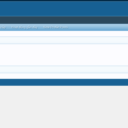
 cập
Hoạt động gần đây
New Profile Posts