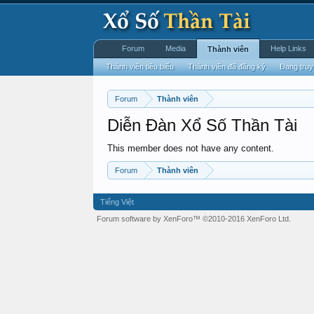
Forum
Media
Help Links
Thành viên
Thành viên tiêu biểu
Thành viên đã đăng ký
Đang truy
Forum
Thành viên
Diễn Đàn Xổ Số Thần Tài
This member does not have any content.
Forum
Thành viên
Tiếng Việt
Forum software by XenForo™
©2010-2016 XenForo Ltd.