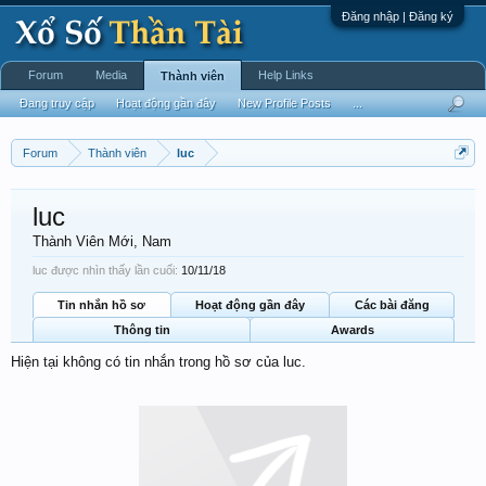
Đăng nhập | Đăng ký
Forum
Media
Help Links
Thành viên
Đang truy cập
Hoạt động gần đây
New Profile Posts
...
Forum
Thành viên
luc
luc
Thành Viên Mới
, Nam
luc được nhìn thấy lần cuối:
10/11/18
Tin nhắn hồ sơ
Hoạt động gần đây
Các bài đăng
Thông tin
Awards
Hiện tại không có tin nhắn trong hồ sơ của luc.