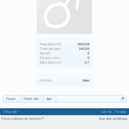
Hoạt động cuối:
10/11/18
Tham gia ngày:
14/1/15
Bài viết:
0
Đã được thích:
0
Điểm thành tích:
217
Giới tính:
Nam
Forum
Thành viên
luc
Tiếng Việt
Liên hệ
Trợ giúp
Forum software by XenForo™
Quy định và Nội quy