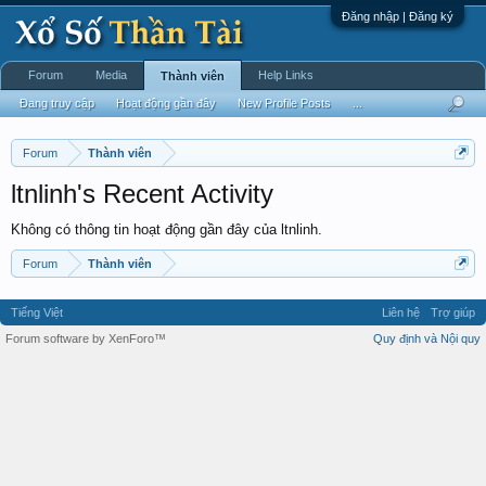
Đăng nhập | Đăng ký
Forum
Media
Help Links
Thành viên
Đang truy cập
Hoạt động gần đây
New Profile Posts
...
Forum
Thành viên
ltnlinh's Recent Activity
Không có thông tin hoạt động gần đây của ltnlinh.
Forum
Thành viên
Tiếng Việt
Liên hệ
Trợ giúp
Forum software by XenForo™
Quy định và Nội quy