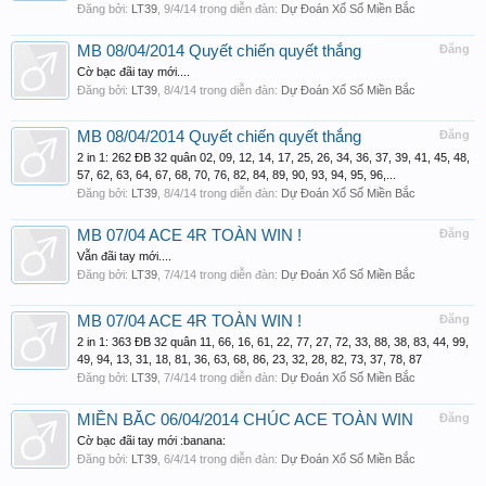
Đăng bởi:
LT39
,
9/4/14
trong diễn đàn:
Dự Đoán Xổ Số Miền Bắc
MB 08/04/2014 Quyết chiến quyết thắng
Đăng
Cờ bạc đãi tay mới....
Đăng bởi:
LT39
,
8/4/14
trong diễn đàn:
Dự Đoán Xổ Số Miền Bắc
MB 08/04/2014 Quyết chiến quyết thắng
Đăng
2 in 1: 262 ĐB 32 quân 02, 09, 12, 14, 17, 25, 26, 34, 36, 37, 39, 41, 45, 48,
57, 62, 63, 64, 67, 68, 70, 76, 82, 84, 89, 90, 93, 94, 95, 96,...
Đăng bởi:
LT39
,
8/4/14
trong diễn đàn:
Dự Đoán Xổ Số Miền Bắc
MB 07/04 ACE 4R TOÀN WIN !
Đăng
Vẫn đãi tay mới....
Đăng bởi:
LT39
,
7/4/14
trong diễn đàn:
Dự Đoán Xổ Số Miền Bắc
MB 07/04 ACE 4R TOÀN WIN !
Đăng
2 in 1: 363 ĐB 32 quân 11, 66, 16, 61, 22, 77, 27, 72, 33, 88, 38, 83, 44, 99,
49, 94, 13, 31, 18, 81, 36, 63, 68, 86, 23, 32, 28, 82, 73, 37, 78, 87
Đăng bởi:
LT39
,
7/4/14
trong diễn đàn:
Dự Đoán Xổ Số Miền Bắc
MIỀN BẮC 06/04/2014 CHÚC ACE TOÀN WIN
Đăng
Cờ bạc đãi tay mới :banana:
Đăng bởi:
LT39
,
6/4/14
trong diễn đàn:
Dự Đoán Xổ Số Miền Bắc