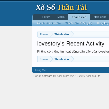
Forum
Media
Help Links
Thành viên
Thành viên tiêu biểu
Thành viên đã đăng ký
Đang truy
Forum
Thành viên
lovestory's Recent Activity
Không có thông tin hoạt động gần đây của lovestor
Forum
Thành viên
Tiếng Việt
Forum software by XenForo™
©2010-2016 XenForo Ltd.