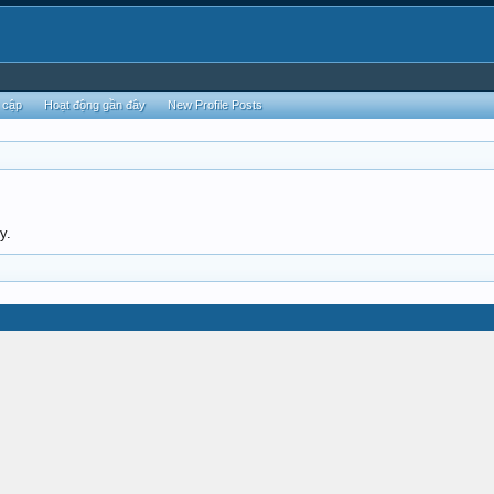
 cập
Hoạt động gần đây
New Profile Posts
y.