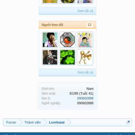
Xem tất cả
Người theo dõi
12
Xem tất cả
Giới tính:
Nam
Sinh nhật:
3/1/85
(Tuổi: 41)
Nơi ở:
090602888
Nghề nghiệp:
090602888
Forum
Thành viên
Lonthatai