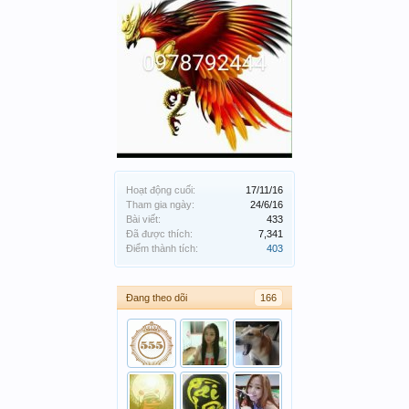
Hoạt động cuối:
17/11/16
Tham gia ngày:
24/6/16
Bài viết:
433
Đã được thích:
7,341
Điểm thành tích:
403
Đang theo dõi
166