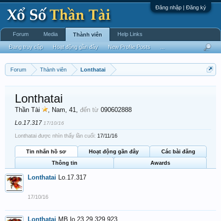
Đăng nhập | Đăng ký
Forum
Media
Help Links
Thành viên
Đang truy cập
Hoạt động gần đây
New Profile Posts
...
Forum
Thành viên
Lonthatai
Lonthatai
Thần Tài
, Nam, 41,
đến từ
090602888
Lo.17.317
17/10/16
Lonthatai được nhìn thấy lần cuối:
17/11/16
Tin nhắn hồ sơ
Hoạt động gần đây
Các bài đăng
Thông tin
Awards
Lonthatai
Lo.17.317
17/10/16
Lonthatai
MB.lo.23.29.329.923