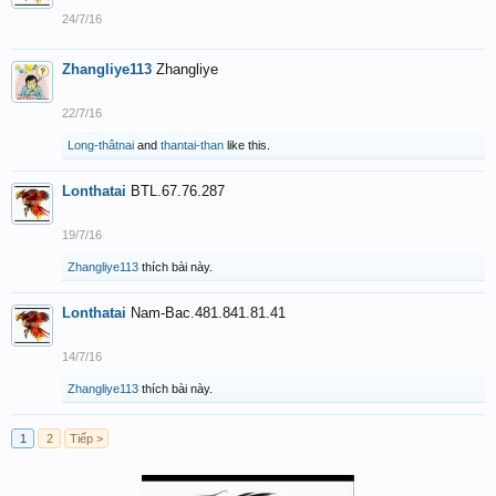
24/7/16
Zhangliye113
Zhangliye
22/7/16
Long-thâtnai
and
thantai-than
like this.
Lonthatai
BTL.67.76.287
19/7/16
Zhangliye113
thích bài này.
Lonthatai
Nam-Bac.481.841.81.41
14/7/16
Zhangliye113
thích bài này.
1
2
Tiếp >