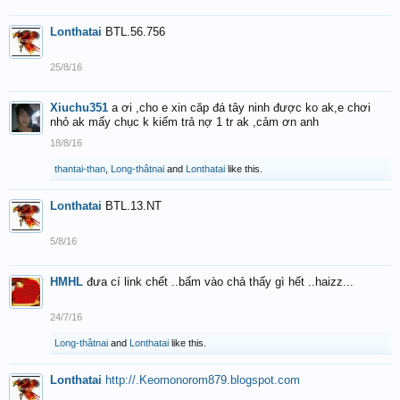
Lonthatai
BTL.56.756
25/8/16
Xiuchu351
a ơi ,cho e xin căp đá tây ninh được ko ak,e chơi
nhỏ ak mấy chục k kiếm trả nợ 1 tr ak ,cảm ơn anh
18/8/16
thantai-than
,
Long-thâtnai
and
Lonthatai
like this.
Lonthatai
BTL.13.NT
5/8/16
HMHL
đưa cí link chết ..bấm vào chả thấy gì hết ..haizz...
24/7/16
Long-thâtnai
and
Lonthatai
like this.
Lonthatai
http://.Keomonorom879.blogspot.com