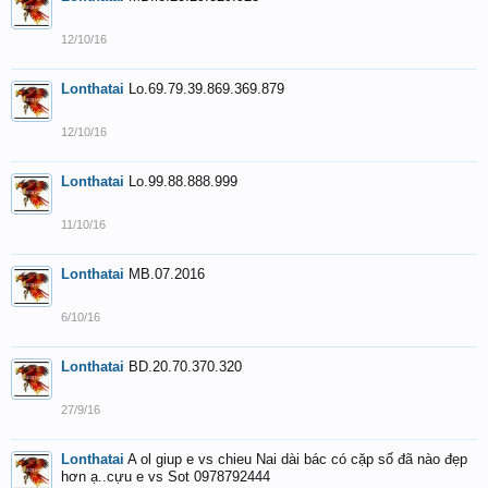
12/10/16
Lonthatai
Lo.69.79.39.869.369.879
12/10/16
Lonthatai
Lo.99.88.888.999
11/10/16
Lonthatai
MB.07.2016
6/10/16
Lonthatai
BD.20.70.370.320
27/9/16
Lonthatai
A ol giup e vs chieu Nai dài bác có cặp số đã nào đẹp
hơn ạ..cựu e vs Sot 0978792444