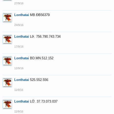
27/9/16
Lonthatai
MB.ĐB56379
24/9/16
Lonthatai
Lỡ. 756.790.743.734
17/9/16
Lonthatai
BD.MN.512.152
12/9/16
Lonthatai
525.552.556
11/9/16
Lonthatai
LỠ. 37.73.073.037
11/9/16