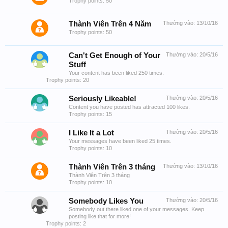
Trophy points: 50
Thành Viên Trên 4 Năm
Thưởng vào:
13/10/16
Trophy points: 50
Can't Get Enough of Your
Thưởng vào:
20/5/16
Stuff
Your content has been liked 250 times.
Trophy points: 20
Seriously Likeable!
Thưởng vào:
20/5/16
Content you have posted has attracted 100 likes.
Trophy points: 15
I Like It a Lot
Thưởng vào:
20/5/16
Your messages have been liked 25 times.
Trophy points: 10
Thành Viên Trên 3 tháng
Thưởng vào:
13/10/16
Thành Viên Trên 3 tháng
Trophy points: 10
Somebody Likes You
Thưởng vào:
20/5/16
Somebody out there liked one of your messages. Keep
posting like that for more!
Trophy points: 2