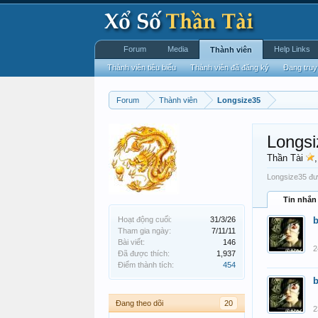
Forum
Media
Help Links
Thành viên
Thành viên tiêu biểu
Thành viên đã đăng ký
Đang truy
Forum
Thành viên
Longsize35
Longsi
Thần Tài
Longsize35 đượ
Tin nhắn
Hoạt động cuối:
31/3/26
Tham gia ngày:
7/11/11
Bài viết:
146
2
Đã được thích:
1,937
Điểm thành tích:
454
Đang theo dõi
20
2