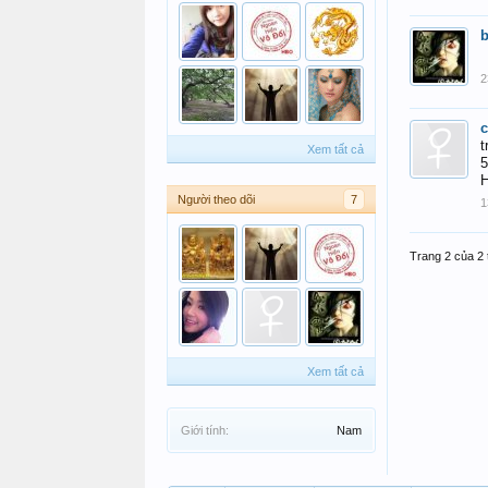
2
t
Xem tất cả
5
H
Người theo dõi
7
1
Trang 2 của 2 
Xem tất cả
Giới tính:
Nam