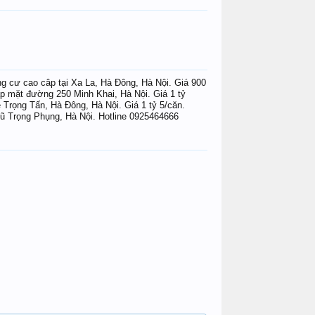
An Loan
hbo
lamhung1
thoainguyen639
kieuphong_@
iumainhe
cư cao câp tại Xa La, Hà Đông, Hà Nội. Giá 900
ặt đường 250 Minh Khai, Hà Nội. Giá 1 tỷ
̣ng Tấn, Hà Đông, Hà Nội. Giá 1 tỷ 5/căn.
 Trọng Phụng, Hà Nội. Hotline 0925464666
thodia38
kieuphong_@
hbo
ChristieTon
Linh bé bự
bady1994