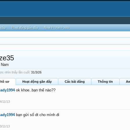
 cập
Hoạt động gần đây
New Profile Posts
ze35
, Nam
c nhìn thấy lần cuối:
31/3/26
 hồ sơ
Hoạt động gần đây
Các bài đăng
Thông tin
Aw
bady1994
ok khoe..bạn thế nào??
4/11/13
bady1994
bạn gửi số dt cho mình đi
3/11/13