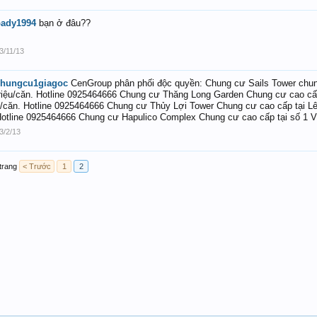
bady1994
bạn ở đâu??
3/11/13
chungcu1giagoc
CenGroup phân phối độc quyền: Chung cư Sails Tower chung 
riệu/căn. Hotline 0925464666 Chung cư Thăng Long Garden Chung cư cao cấp m
/căn. Hotline 0925464666 Chung cư Thủy Lợi Tower Chung cư cao cấp tại Lê Tro
otline 0925464666 Chung cư Hapulico Complex Chung cư cao cấp tại số 1 Vũ
3/2/13
trang
< Trước
1
2