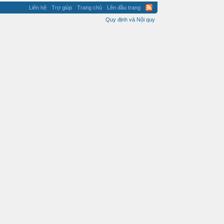
Liên hệ
Trợ giúp
Trang chủ
Lên đầu trang
Quy định và Nội quy