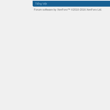
Tiếng Việt
Forum software by XenForo™
©2010-2016 XenForo Ltd.