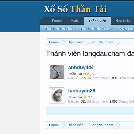
Forum
Media
Help Links
Thành viên
Thành viên tiêu biểu
Thành viên đã đăng ký
Đang truy
Forum
Thành viên
longdaucham
Thành viên longdaucham đa
anhduy444
Thần Tài
, 58
Bài viết:
655
Đã được thích:
9,831
Điểm thành
lanhuyen26
Thần Tài
, 37
Bài viết:
381
Đã được thích:
2,057
Điểm thành
Forum
Thành viên
longdaucham