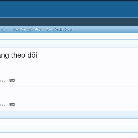
 cập
Hoạt động gần đây
New Profile Posts
ng theo dõi
 tích:
503
 tích:
903