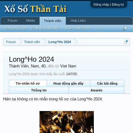
Đăng nhập | Đăng ký
Forum
Media
Help Links
Thành viên
Đang truy cập
Hoạt động gần đây
New Profile Posts
...
Forum
Thành viên
Long^Ho 2024
Long^Ho 2024
Thành Viên
, Nam, 40,
đến từ
Viet Nam
Long^Ho 2024 được nhìn thấy lần cuối:
14/7/25
Tin nhắn hồ sơ
Hoạt động gần đây
Các bài đăng
Thông tin
Awards
Hiện tại không có tin nhắn trong hồ sơ của Long^Ho 2024.