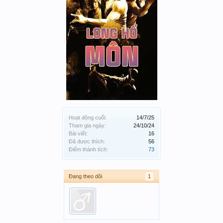
Hoạt động cuối:
14/7/25
Tham gia ngày:
24/10/24
Bài viết:
16
Đã được thích:
56
Điểm thành tích:
73
Đang theo dõi
1